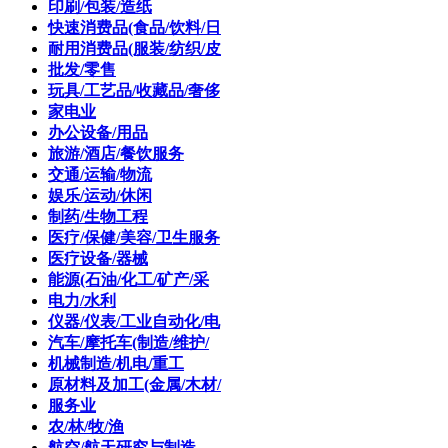
印刷/包装/造纸
快速消费品(食品/饮料/日
耐用消费品(服装/纺织/皮
批发/零售
玩具/工艺品/收藏品/奢侈
家电业
办公设备/用品
旅游/酒店/餐饮服务
交通/运输/物流
娱乐/运动/休闲
制药/生物工程
医疗/保健/美容/卫生服务
医疗设备/器械
能源(石油/化工/矿产/采
电力/水利
仪器/仪表/工业自动化/电
汽车/摩托车(制造/维护/
机械制造/机电/重工
原材料及加工(金属/木材/
服务业
农/林/牧/渔
航空/航天研究与制造