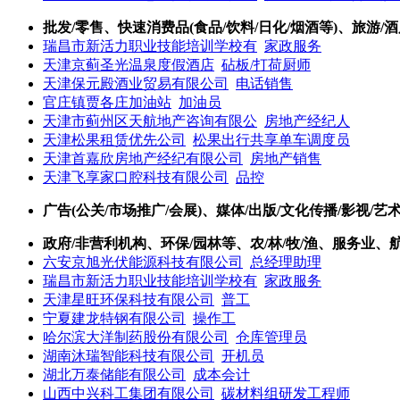
批发/零售、快速消费品(食品/饮料/日化/烟酒等)、旅游/酒
瑞昌市新活力职业技能培训学校有
家政服务
天津京蓟圣光温泉度假酒店
砧板/打荷厨师
天津保元殿酒业贸易有限公司
电话销售
官庄镇贾各庄加油站
加油员
天津市蓟州区天航地产咨询有限公
房地产经纪人
天津松果租赁优先公司
松果出行共享单车调度员
天津首嘉欣房地产经纪有限公司
房地产销售
天津飞享家口腔科技有限公司
品控
广告(公关/市场推广/会展)、媒体/出版/文化传播/影视/艺
政府/非营利机构、环保/园林等、农/林/牧/渔、服务业、
六安京旭光伏能源科技有限公司
总经理助理
瑞昌市新活力职业技能培训学校有
家政服务
天津星旺环保科技有限公司
普工
宁夏建龙特钢有限公司
操作工
哈尔滨大洋制药股份有限公司
仓库管理员
湖南沐瑞智能科技有限公司
开机员
湖北万泰储能有限公司
成本会计
山西中兴科工集团有限公司
碳材料组研发工程师