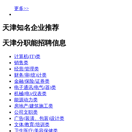
更多>>
天津知名企业推荐
天津分职能招聘信息
计算机(IT)类
销售类
经营/管理类
财务/审(统)计类
金融/保险/证券类
电子通讯/电气(器)类
机械(电)/仪表类
能源动力类
房地产/建筑施工类
公司文职类
广告(装潢、包装)设计类
文体/教育/培训类
卫生医疗/美容保健类