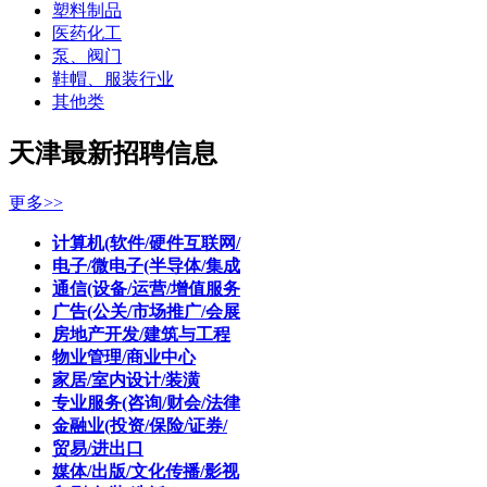
塑料制品
医药化工
泵、阀门
鞋帽、服装行业
其他类
天津最新招聘信息
更多>>
计算机(软件/硬件互联网/
电子/微电子(半导体/集成
通信(设备/运营/增值服务
广告(公关/市场推广/会展
房地产开发/建筑与工程
物业管理/商业中心
家居/室内设计/装潢
专业服务(咨询/财会/法律
金融业(投资/保险/证券/
贸易/进出口
媒体/出版/文化传播/影视