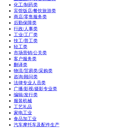
化工/制药类
宾馆饭店/餐饮旅游类
商店/零售服务类
后勤保障类
行政/人事类
工业/工厂类
技工/普工类
轻工类
市场营销/公关类
客户服务类
翻译类
物流/贸易类/采购类
咨询/顾问类
法律专业人员类
广播/影视/摄影专业类
编辑/发行类
服装机械
工艺礼品
家电工业
食品加工业
汽车摩托车及配件生产