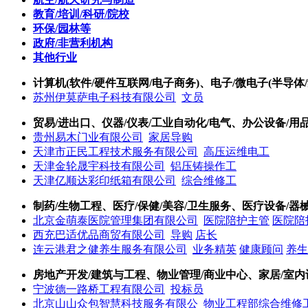
教育/培训/科研/院校
环保/园林等
政府/非营利机构
其他行业
计算机(软件/硬件互联网/电子商务)、电子/微电子(半导体/
苏州伊莫萨电子科技有限公司
文员
贸易/进出口、仪器/仪表/工业自动化/电气、办公设备/用
贵州易木门业有限公司
家居导购
天津市正民工程技术服务有限公司
高压运维电工
天津金轮晟宇科技有限公司
铝压铸操作工
天津亿顺达彩印纸箱有限公司
综合维修工
制药/生物工程、医疗/保健/美容/卫生服务、医疗设备/器械
北京金萌泰医院管理集团有限公司
医院陪护主管
医院陪
西充巴适优品商贸有限公司
导购
店长
连云港君之健养生服务有限公司
业务精英
健康顾问
养生
房地产开发/建筑与工程、物业管理/商业中心、家居/室内
宁波德一路桥工程有限公司
投标员
北京山山众包智慧科技服务有限公
物业工程部综合维修